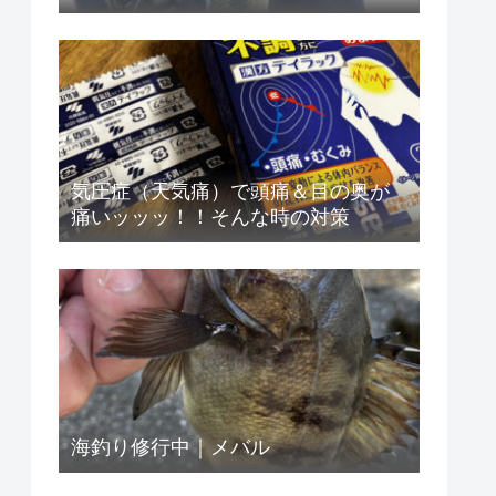
気圧症（天気痛）で頭痛＆目の奥が
痛いッッッ！！そんな時の対策
海釣り修行中｜メバル