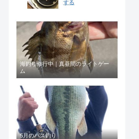
する
海釣り修行中｜真昼間のライトゲー
ム
5月のバス釣り