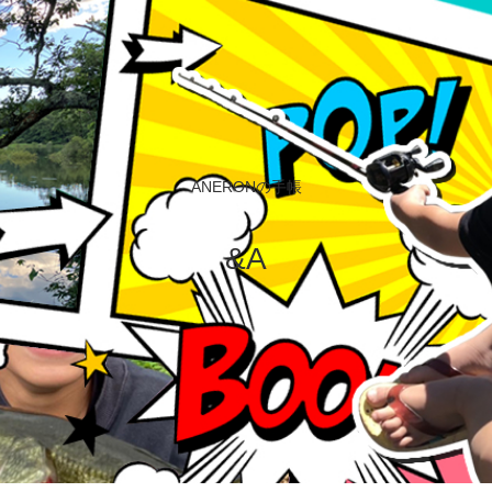
ANERONの手帳
&A