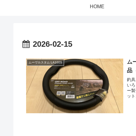
HOME
2026-02-15
ム
ムーヴカスタム LA100S
品
釣具
いろ
ー製
ット