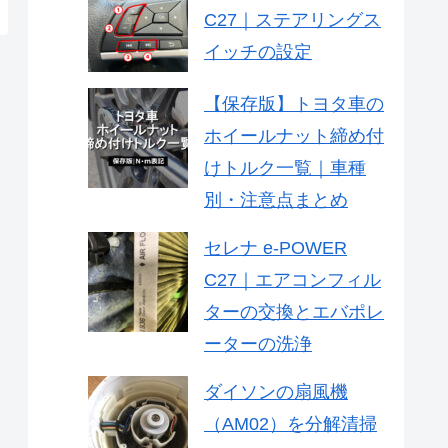
C27｜ステアリングス
イッチの設定
【保存版】トヨタ車の
ホイールナット締め付
けトルク一覧｜車種
別・注意点まとめ
セレナ e-POWER
C27｜エアコンフィル
ターの交換とエバポレ
ーターの洗浄
ダイソンの扇風機
（AM02）を分解清掃