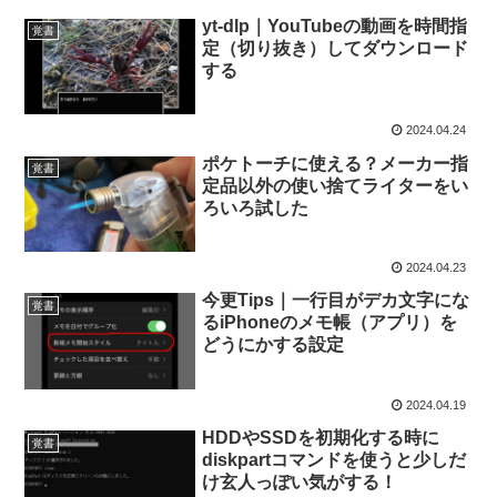
yt-dlp｜YouTubeの動画を時間指
覚書
定（切り抜き）してダウンロード
する
2024.04.24
ポケトーチに使える？メーカー指
覚書
定品以外の使い捨てライターをい
ろいろ試した
2024.04.23
今更Tips｜一行目がデカ文字にな
覚書
るiPhoneのメモ帳（アプリ）を
どうにかする設定
2024.04.19
HDDやSSDを初期化する時に
覚書
diskpartコマンドを使うと少しだ
け玄人っぽい気がする！