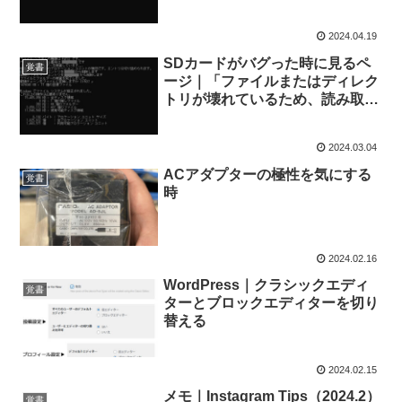
2024.04.19
SDカードがバグった時に見るペ
覚書
ージ｜「ファイルまたはディレク
トリが壊れているため、読み取る
ことができません。」
2024.03.04
ACアダプターの極性を気にする
覚書
時
2024.02.16
WordPress｜クラシックエディ
覚書
ターとブロックエディターを切り
替える
2024.02.15
メモ｜Instagram Tips（2024.2）
覚書