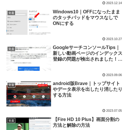
2023.12.14
Windows10｜OFFになったまま
覚書
のタッチパッドをマウスなしで
ONにする
2023.10.27
GoogleサーチコンソールTips｜
覚書
新しい動画ページのインデックス
登録の問題が検出されました！を
黙らせる方法
2023.09.06
android版Brave｜トップサイト
覚書
やデータ表示を出したり消したり
する方法
2023.07.05
【Fire HD 10 Plus】画面分割の
覚書
方法と解除の方法