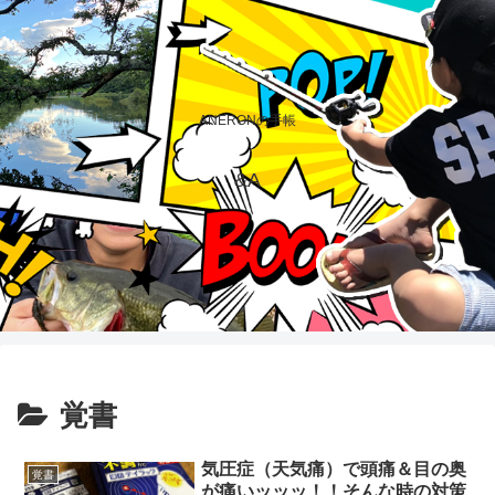
ANERONの手帳
&A
覚書
気圧症（天気痛）で頭痛＆目の奥
覚書
が痛いッッッ！！そんな時の対策