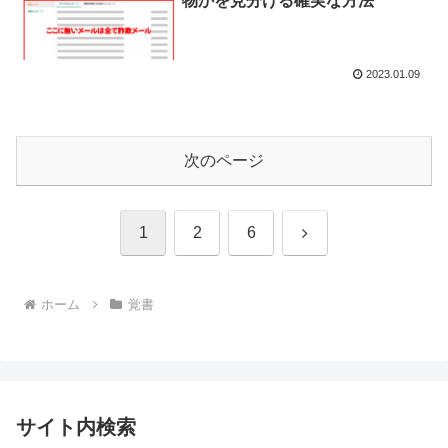
物かを見分ける確実な方法
2023.01.09
次のページ
次
1
2
6
へ
ホーム
覚書
サイト内検索