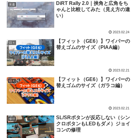
DiRT Rally 2.0｜挟角と広角をち
覚書
ゃんと比較してみた（見え方の違
い）
2023.02.24
【フィット（GE6）】ワイパーの
日々
替えゴムのサイズ（PIAA編）
2023.02.21
【フィット（GE6）】ワイパーの
日々
替えゴムのサイズ（ガラコ編）
2023.02.21
SL/SRボタンが反応しない（シン
修理
クロボタンもLEDもダメ）ジョイ
コンの修理