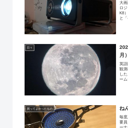
大画
ロジ
K8
と「
20
日々
月
英語
観測
した
ームー
ね
買ってよかったもの
毎度
要員
ーナ