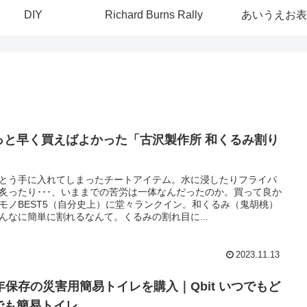
DIY
Richard Burns Rally
あいうえお表
っと早く買えばよかった「古沢製作所 和くるみ割り
」
とう手に入れてしまったチートアイテム。水に浸したりフライパ
炙ったり･･･、いままでの苦労は一体なんだったのか。買って良か
モノBEST5（自分史上）に堂々ランクイン。和くるみ（鬼胡桃）
んなに簡単に割れるなんて。くるみの割れ目に...
2023.11.13
5年保存の災害用簡易トイレを購入｜Qbit いつでもど
でも簡易トイレ