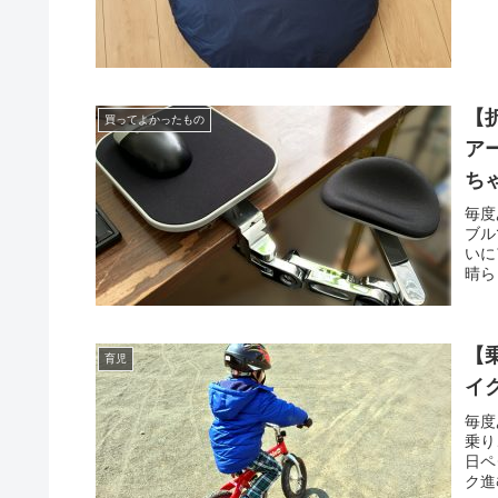
【
買ってよかったもの
ア
ち
毎度
ブル
いに
晴ら
【
育児
イ
毎度
乗り
日ペ
ク進