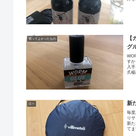
【
買ってよかったもの
グ
WO
すか
入手
爪楊
新
日々
毎度
りサ
新た
てま