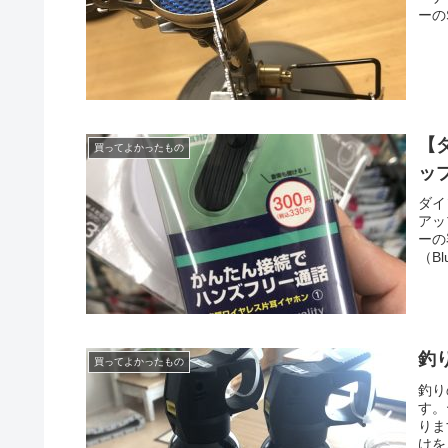
ーの
【ダ
買ってよかったもの
ップ
ダイ
アッ
ーの
（Bl
釣
買ってよかったもの
釣り
す。
りま
けを