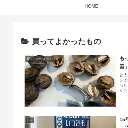
HOME
買ってよかったもの
も
買ってよかったもの
器
とう
ンで
った
がこ
1
日々
こ