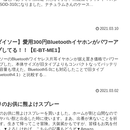
SOD-310になりました。ナチュラムさんのケース...
2021.03.10
イソー】愛用300円Bluetoothイヤホンがパワーア
してる！！【E-BT-ME1】
ソーのBluetoothワイヤレス片耳イヤホンが据え置き価格でパワー
プした。本体サイズが旧タイプよりもコンパクトなってバッテリ
容量も増えた。Bluetooth5.0にも対応したことで旧タイプ
uetooth4.1）と比較する...
2021.03.02
りのお供に熊よけスプレー
のお供に熊よけスプレーを買いました。ホームが割と山間なので
ヤバい獣と出会した時に使います。まあ、出番が来ないことを祈
す。生きて帰ってこそ冒険。大袈裟かもですが、皆様もお気を付
。▼よろしければ、こちらの記事もどうぞ▼Amazo...