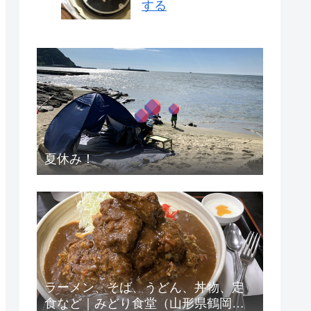
する
夏休み！
ラーメン、そば、うどん、丼物、定
食など｜みどり食堂（山形県鶴岡