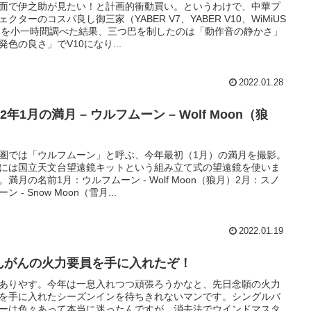
面で伊之助が見たい！と計画的衝動買い。というわけで、中華プ
ェクターのコスパ良し御三家（YABER V7、YABER V10、WiMiUS
）を小一時間調べた結果、三つ巴を制したのは「動作音の静かさ」
発色の良さ」でV10になり...
2022.01.28
22年1月の満月 – ウルフムーン – Wolf Moon（狼
）
圏では「ウルフムーン」と呼ぶ、今年最初（1月）の満月を撮影。
には国立天文台望遠鏡キットという組み立て式の望遠鏡を使いま
。満月の名前1月：ウルフムーン - Wolf Moon（狼月）2月：スノ
ン - Snow Moon（雪月...
2022.01.19
んがんの火力要員を手に入れたぞ！
ありやす。今年は一息入れつつ頑張ろうかなと、先日念願の火力
を手に入れたシーズンインを待ちきれないマンです。シングルバ
ーは色々あって本当に迷ったんですが、消去法でウインドマスタ