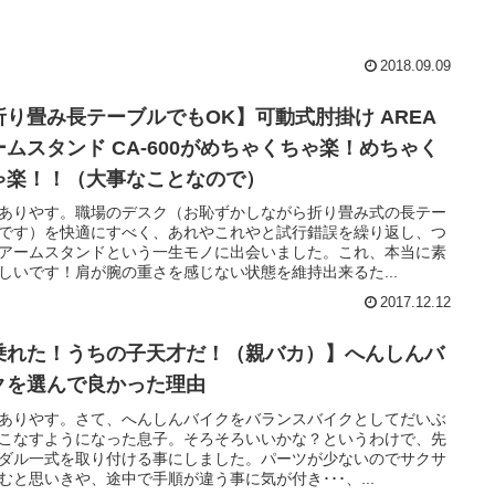
2018.09.09
折り畳み長テーブルでもOK】可動式肘掛け AREA
ームスタンド CA-600がめちゃくちゃ楽！めちゃく
ゃ楽！！（大事なことなので）
ありやす。職場のデスク（お恥ずかしながら折り畳み式の長テー
です）を快適にすべく、あれやこれやと試行錯誤を繰り返し、つ
アームスタンドという一生モノに出会いました。これ、本当に素
しいです！肩が腕の重さを感じない状態を維持出来るた...
2017.12.12
乗れた！うちの子天才だ！（親バカ）】へんしんバ
クを選んで良かった理由
ありやす。さて、へんしんバイクをバランスバイクとしてだいぶ
こなすようになった息子。そろそろいいかな？というわけで、先
ダル一式を取り付ける事にしました。パーツが少ないのでサクサ
むと思いきや、途中で手順が違う事に気が付き･･･、...