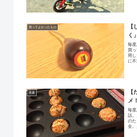
【
買ってよかったもの
く
毎度
買っ
用し
に不
【
覚書
メ
毎度
話。
のた
全。