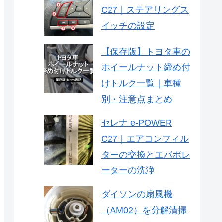
C27｜ステアリングス
イッチの設定
【保存版】トヨタ車の
ホイールナット締め付
けトルク一覧｜車種
別・注意点まとめ
セレナ e-POWER
C27｜エアコンフィル
ターの交換とエバポレ
ーターの洗浄
ダイソンの扇風機
（AM02）を分解清掃