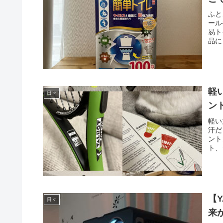
ふと
ール
易ト
品に
軽
日々
ン
軽い
汗だ
ント
ト、
【
日々
来