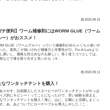
2020.09.15
ガチ便利】ワーム補修剤にはWORM GLUE（ワーム
ルー）がおススメ！
RM GLUE（ワームグルー）っていう補修剤がめちゃくちゃ使いや
った。臭気こそ強いけれど補修力と作業性が◎。Fix-A-Lureより
し易いし、価格も控えめなのも嬉しい。長く使うコツとしては、
枝などで液を取り出すと良いかも（キ...
2020.09.11
たなワンタッチテントを購入！
ありやす。以前購入したスヌーピーのワンタッチテントがやっぱ
イズ的にキビシー！ってことになったので、苦い経験を踏まえ、
なワンタッチテントを購入！海に、山に、公園にと活躍しまくっ
す。あ、あとついでにローテーブルも導入しやした！こ...