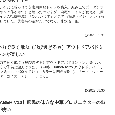
、不安に駆られて災害用簡易トイレを購入。組み立て式（ダンボ
や木で作るやつ）と迷ったのですが、自宅のトイレが使える（簡
イレの抵抗軽減）「Qbit いつでもどこでも簡易トイレ」という商
しました。災害時の断水だけでなく、排水管・配...
2023.05.31
い力で良く飛ぶ（飛び過ぎるｗ）アウトドアバドミ
トンが楽しい
力で良く飛ぶ（飛び過ぎる）アウトドアバドミントンが楽しい。
くで子供と遊んできた。（中略）Talbot-Torro アウトドアバドミ
ン Speed 4400ってやつ。カラーは四色展開（オリーブ、ウィー
ターコイズ、カレー）。ロッ...
2022.08.30
YABER V10】庶民の味方な中華プロジェクターの出
が凄い