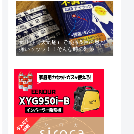
気圧症（天気痛）で頭痛＆目の奥が
痛いッッッ！！そんな時の対策