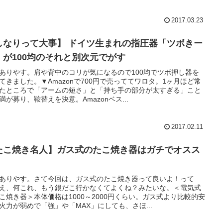
2017.03.23
しなりって大事】 ドイツ生まれの指圧器「ツボきー
」が100均のそれと別次元でがす
ありやす。肩や背中のコリが気になるので100均でツボ押し器を
てきました。▼Amazonで700円で売っててワロタ。1ヶ月ほど常
たところで「アームの短さ」と「持ち手の部分が太すぎる」こと
満が募り、鞍替えを決意。Amazonベス...
2017.02.11
たこ焼き名人】ガス式のたこ焼き器はガチでオスス
！
ありやす。さて今回は、ガス式のたこ焼き器って良いよ！って
え、何これ、もう銀だこ行かなくてよくね？みたいな。＜電気式
こ焼き器＞本体価格は1000～2000円くらい。ガス式より比較的安
火力が弱めで「強」や「MAX」にしても、さほ...