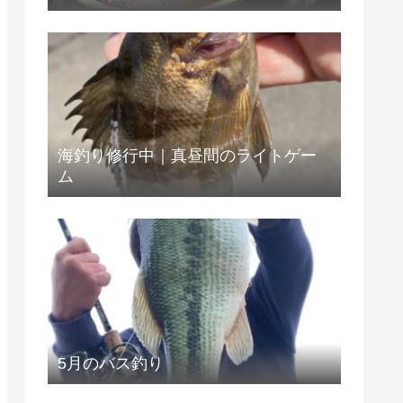
市）
海釣り修行中｜真昼間のライトゲー
ム
5月のバス釣り