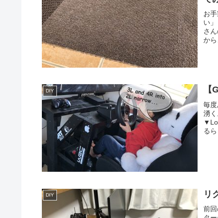
お手
い」
さん
から
【
DIY
毎度
湧く
▼Lo
るら
リ
DIY
前回
ター