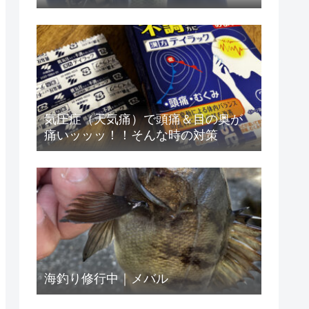
気圧症（天気痛）で頭痛＆目の奥が
痛いッッッ！！そんな時の対策
海釣り修行中｜メバル