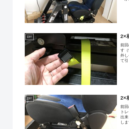
2×
DIY
前回
す（
外し
て引
2×
DIY
前回
トレ
出来
しま