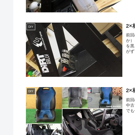
2×
DIY
前回
か）
を黒
がず
2×
DIY
前回
中古
でも