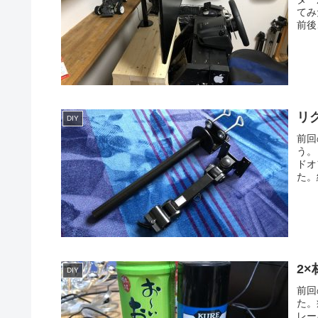
てみ
前後
リ
DIY
前回
う。
ドオ
た。
2×
DIY
前回
た。
レー