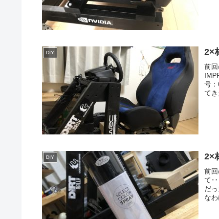
2×
DIY
前回
IM
号：
てきた
2×
DIY
前回
て･
だっ
なわ