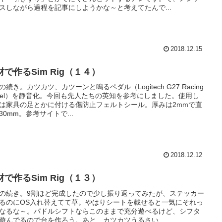
スしながら過程を記事にしようかな～と考えてたんで...
2018.12.15
材で作るSim Rig（１４）
の続き。カツカツ、カツーンと鳴るペダル（Logitech G27 Racing
eel）を静音化。今回も先人たちの英知を参考にしました。使用し
は家具の足とかに付ける傷防止フェルトシール。厚みは2mmで直
30mm。参考サイトで...
2018.12.12
材で作るSim Rig（１３）
の続き。9割ほど完成したので少し振り返ってみたが、ステッカー
るのにOS入れ替えてて草。やはりシートを載せると一気にそれっ
なるな～。パドルシフトならこのままで充分遊べるけど、シフタ
遊んでるので台を作ろう。あと、カツカツうるさい...