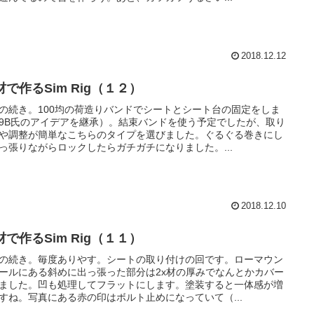
2018.12.12
材で作るSim Rig（１２）
の続き。100均の荷造りバンドでシートとシート台の固定をしま
9B氏のアイデアを継承）。結束バンドを使う予定でしたが、取り
や調整が簡単なこちらのタイプを選びました。ぐるぐる巻きにし
っ張りながらロックしたらガチガチになりました。...
2018.12.10
材で作るSim Rig（１１）
の続き。毎度ありやす。シートの取り付けの回です。ローマウン
ールにある斜めに出っ張った部分は2x材の厚みでなんとかカバー
ました。凹も処理してフラットにします。塗装すると一体感が増
すね。写真にある赤の印はボルト止めになっていて（...