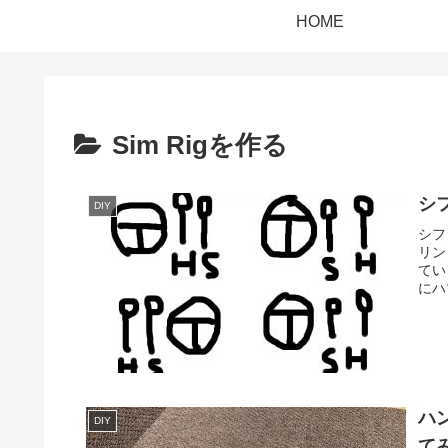
HOME
Sim Rigを作る
シ
DIY
シフ
リン
てい
にハ
ハ
DIY
て