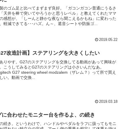
製のゴム足と比べてまずまず良好。「ガコンガコン普通にうるさ
「天井を棒で突いてやろうかと思うレベル」と教えてくれたママ
の感想が、「しーんと静かな夜なら聞こえるかもね」に変わった
、軽減できてる･･･ハズ。ん～、遮音シートや防振ゴ...
2019.05.22
G27改造計画】ステアリングを大きくしたい
ありやす。G27のステアリングを交換してる動画があって興味が
。こうしてみるとG27のステアリングは小さいんだなあ。
gitech G27 steering wheel modzalem（ザレム？）って所で買え
しい。動画で交換...
2019.03.18
グに合わせたモニター台を作るよ、の続き
の続き。というわけで、ハンドルやペダルをラフに扱ってもモニ
が揺れない独立台の完成。アーム側の重量を想定して体重を掛け