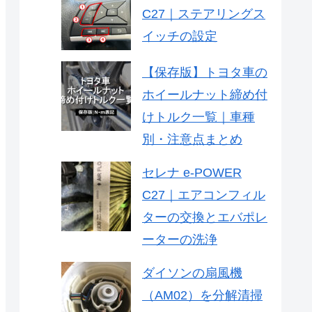
C27｜ステアリングス
イッチの設定
【保存版】トヨタ車の
ホイールナット締め付
けトルク一覧｜車種
別・注意点まとめ
セレナ e-POWER
C27｜エアコンフィル
ターの交換とエバポレ
ーターの洗浄
ダイソンの扇風機
（AM02）を分解清掃