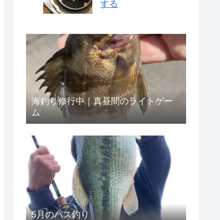
する
海釣り修行中｜真昼間のライトゲー
ム
5月のバス釣り