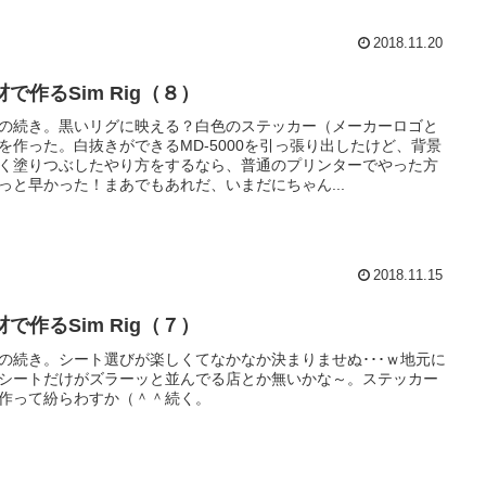
2018.11.20
材で作るSim Rig（８）
の続き。黒いリグに映える？白色のステッカー（メーカーロゴと
を作った。白抜きができるMD-5000を引っ張り出したけど、背景
く塗りつぶしたやり方をするなら、普通のプリンターでやった方
っと早かった！まあでもあれだ、いまだにちゃん...
2018.11.15
材で作るSim Rig（７）
の続き。シート選びが楽しくてなかなか決まりませぬ･･･ｗ地元に
シートだけがズラーッと並んでる店とか無いかな～。ステッカー
作って紛らわすか（＾＾続く。