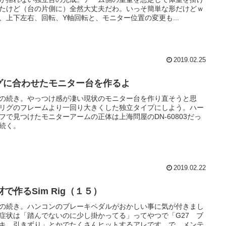
たけど（台の片側に）全然大丈夫だわ。いっそ簡単な形だけどｗ
、上下左右、回転、Y軸回転と、モニター位置の変更も...
2019.02.25
グに合わせたモニター台を作るよ
の続き。やっつけ感が凄い現状のモニター台を作り直そうと思
リグのフレームより一回り大きくした独立タイプにしよう。ハー
フで見つけたモニターアームの正体は上海問屋のDN-60803だっ
続く。
2019.02.22
材で作るSim Rig（１５）
の続き。ハンコンのブレーキペダルがおかしい事に気が付きまし
症状は「踏んでないのに少し掛かってる」ってやつで「G27 ブ
キ 引きずり」とかでたくさんヒットするアレです。で、メンテ