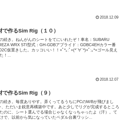
2018.12.09
材で作るSim Rig（１０）
の続き。ねんがんのシートをてにいれたぞ！車名：SUBARU
PREZA WRX STI型式：GH-GDBアプライド：GDBC4EHカラー番
02C仮置きした。カッコいい！！+ﾟ*｡:ﾟ+(*´∀`*)+ﾟ:｡*+ゴール見え
！...
2018.12.07
材で作るSim Rig（９）
の続き。毎度ありやす。弄くってるうちにPCのM/Bが飛びまし
･･、ただいま鋭意再構築中です。あと少しでリグが完成するところ
たのに、シート選んでる場合じゃなくなっちゃったよ（汗）。て
けで、以前から気になっていたペダル台裏ワッシ...