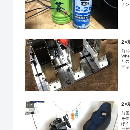
ナン
2×
DIY
前回
Wh
たの
径は
2×
DIY
前回
を作
ぽく
ーが