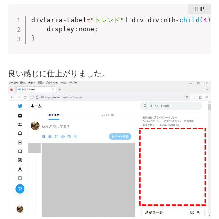
div
[
aria
-
label
=
"トレンド"
]
 div div
:
nth
-
child
(
4
)
    display
:
none
;
}
良い感じに仕上がりました。