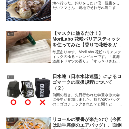
海へ行った。釣りをしたい僕、読書をし
たいママさん、現地でそれぞれ過ごすｗ
半信半疑で巻いた赤白のミノーにアタリ
は無くボーズでした（＾＾；。お昼に食
べたウズラの卵入りのたこ焼きが美味し
かった。タコがデカイ！＜...
【マスクに塗るだけ！】
日々
MoriLabo 花粉バリアスティック
を使ってみた【香りで花粉をガー
ド？】
毎度ありやす。MoriLabo 花粉バリアステ
ィックのゆる～いレビューです。「北海
道産トドマツの香り」「すっきりさわや
かな森の香り」ってどんなだ？って感じ
なんだけど、思いっきり松の木の香りで
す。松林！The 針葉樹！って感じ。製材
日水連（日本水泳連盟）によるロ
日々
所とか材木...
ゴマークの取扱規程について
（２）
前回の続き。先日行われた学童水泳大会
に長男が参加しました。持ち物やバッグ
のロゴはチェックされた？と聞くと･･･こ
んな感じだったみたい。arena以外のメー
カーはチェックしてないのでわかりませ
ん。ちなみに✕が付いた理由は「ロゴが
リコールの葉書が来たので（今回
日々
大き過ぎる」だ...
は助手席側のエアバッグ）、面倒