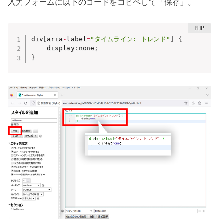
入力フォームに以下のコードをコピペして「保存」。
div
[
aria
-
label
=
"タイムライン: トレンド"
]
{
    display
:
none
;
}