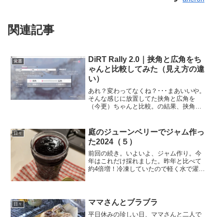
関連記事
DiRT Rally 2.0｜挟角と広角をち
覚書
ゃんと比較してみた（見え方の違
い）
あれ？変わってなくね？･･･まあいいや。
そんな感じに放置してた挟角と広角を
（今更）ちゃんと比較。の結果、挟角と
広角が変化する視点は「ステアリングが
表示されるコクピット視点」と「ボンネ
ット視点」と「バンパー視点」のみ！と
庭のジューンベリーでジャム作っ
日々
いう事が分かりました。...
た2024（５）
前回の続き。いよいよ、ジャム作り。今
年はこれだけ採れました。昨年と比べて
約4倍増！冷凍していたので軽く水で濯ぎ
ます。重さの違いは水分量です。たぶ
ん。きび砂糖を測ります。使う量は果実
量の30%。混ぜる！良い感じになったら
30～1時間くらい置く...
ママさんとブラブラ
日々
平日休みの珍しい日、ママさんと二人で