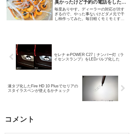
臭かったけど予約の電話をしたら
「今はスタッドレスタイヤの交換
毎度ありやす。ディーラーの対応が渋す
作業で忙しいので最短で2週間後
ぎるので、やった事ないけどダメ元で干
し柿作ってみた。毎日軽くモミモミする
になります」っていう渋い対応を
と約2週間、揉まずに放置で1ヶ月で完成
されたので干し柿作った。
するらしい。美味しく出来るかな？俺流
総本家 魂心Tシャツ「チャレンジ精神を
持て」俺流家元が送る...
セレナ e-POWER C27｜ナンバー灯（ラ
イセンスランプ）をLEDバルブ化した
液タブ化したFire HD 10 Plusでセリアの
スタイラスペンが使えるかチェック
コメント