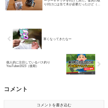
ーラーキャッチを付けてみた。金具の取
り付けには当て木が必要だったけど（角
度的に）、面倒なんでオスメス逆にし
た。▼ドアキャッチ（ローラーキャッ
チ）ってこんなやつ。▼棚板受けの裏に
付ける。▼こんな感じと、▼こ...
寒くなってきたなー
個人的に注目しているバス釣り
YouTuber2023（後期）
コメント
コメントを書き込む