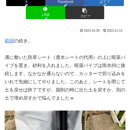
X
Facebook
はてブ
LINE
コピー
2023.10.30
2023.11.13
前回
の続き。
溝に敷いた防草シート（透水シートの代用）の上に暗渠パ
イプを置き、砂利を入れました。暗渠パイプは雨水枡に接
続します。なかなか通らないので、カッターで切り込みを
いれて先細にしてやりました。このあと、シートを閉じて
土を戻せば終了ですが、掘削の時に出た土を戻すか、別の
土で埋め戻すかで悩んでましたｗ