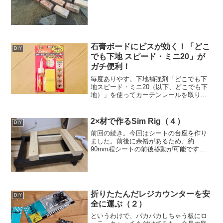
石膏ボードにビスが効く！「どこ
DIY
でも下地 スピード・ミニ20」が
ガチ便利！
毎度ありやす。下地補強剤「どこでも下
地スピード・ミニ20（以下、どこでも下
地）」を使ってカーテンレールを取り付
けてみました。ボードアンカー案も考え
たんですが、位置決めに精度が求められ
るのでパスしました。多少アバウトにや
2×材で作るSim Rig（４）
DIY
っつけてもオッケーな方...
前回の続き。今回はシートの台座を作り
ました。前後に余裕があるため、約
90mm程シートの前後移動が可能です。
9B氏の意匠を受け継いでインプのシート
を乗せる予定。続く。
折りたたんだレジカウンターを安
DIY
全に運ぶ（２）
というわけで、パカパカしちゃう板にロ