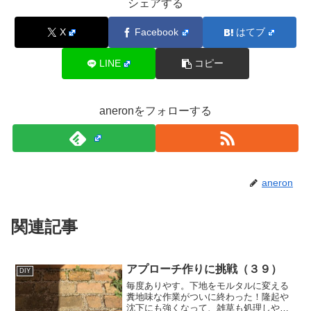
シェアする
X
Facebook
はてブ
LINE
コピー
aneronをフォローする
aneron
関連記事
アプローチ作りに挑戦（３９）
DIY
毎度ありやす。下地をモルタルに変える
糞地味な作業がついに終わった！隆起や
沈下にも強くなって、雑草も処理しやす