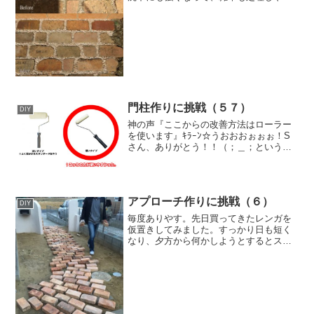
くなったと思う！雨にも負けず風にも負
けず、40度近い夏の糞暑さや夕闇の暗さ
にも負けず、よく頑張った！(*ﾟ∀ﾟ*)ﾊﾟｱｧ
というわけ...
門柱作りに挑戦（５７）
DIY
神の声『ここからの改善方法はローラー
を使います』ｷﾗｰﾝ☆うおおおぉぉぉ！S
さん、ありがとう！！（；＿；というわ
けで、軽く失敗したジョリパットの下塗
りをローラーを使って改善しました。ロ
ーラーなので鏝跡は作れないのですが、
驚くほど簡単に且つ綺...
アプローチ作りに挑戦（６）
DIY
毎度ありやす。先日買ってきたレンガを
仮置きしてみました。すっかり日も短く
なり、夕方から何かしようとするとスグ
に真っ暗ですね。間口の処理を考え中で
す。つづく！トラスコ中山（TRUSCO）
［MI-100HP］ ハイポリ水糸細100m
MI10...