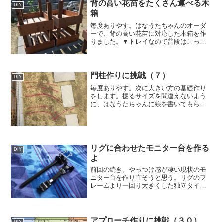
背の高い花苗をたくさん運べる木
DIY
箱
毎度ありやす。はなうたちゃんのオーダ
ーで、背の高い花苗に対応した木箱を作
りました。▼トレイなので普段はこっち
向きで使います。▼持ち辛いので取っ手
を付けます。▼amazonで見る▼楽天で見
るアジュガ ホワイト 1鉢 3号鉢 Ajuga
Whi...
門柱作りに挑戦（７）
DIY
毎度ありやす。次に大きい方の基礎作り
をします。掘るサイズを間違えないよう
に、はなうたちゃんに線を書いてもらい
ました（＾＾；ママさんの友達から剣ス
コも借りてきました。そして今週は時間
が取れず、作業は翌週へ持ち越し。▼剣
スコ。▼一番外側のライン...
リグに合わせたモニター台を作る
DIY
よ
前回の続き。やっつけ感が凄い現状のモ
ニター台を作り直そうと思う。リグのフ
レームより一回り大きくした独立タイプ
にしよう。ハードオフで見つけたモニタ
ーアームの正体は上海問屋のDN-60803だ
った。続く。
アプローチ作りに挑戦（３０）
DIY