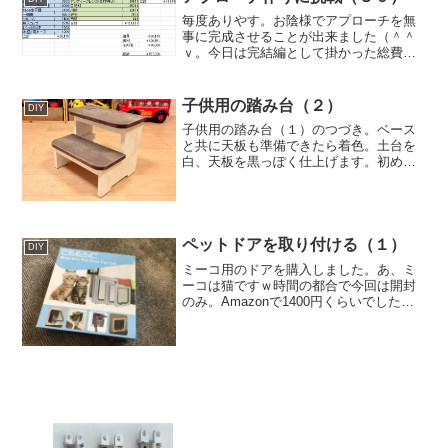
毎度ありやす。お陰様でアプローチを無
事に完成させることが出来ました（＾＾
ｖ。今日は完結編として掛かった総費用
や作業日数を公開したいと思います。完
成までに掛かった日数は267日（構想を含
む）で、実際の作業日数は7日でした。大
子供用の踏み台（２）
DIY
半の時間は道具や資...
子供用の踏み台（１）のつづき。ベース
と共に天板も準備できたら着色。土台を
白、天板を黒っぽく仕上げます。初めて
使ったブラックウォルナットにパパは惚
れました。▼どうせ削るにで適当に塗
る。▼天板▼引きずってもいいように足
の部分にはフェルトシートを...
ペットドアを取り付ける（１）
DIY
ミーコ用のドアを購入しました。あ、ミ
ーコは猫ですｗ時間の都合で今回は開封
のみ。Amazonで1400円くらいでした。4
パターンのドア開閉が出来るみたい。サ
イズはMにしました。説明書が結構頑張
ってます。製品名が違う気もするけど、
まいっかｗ続く...