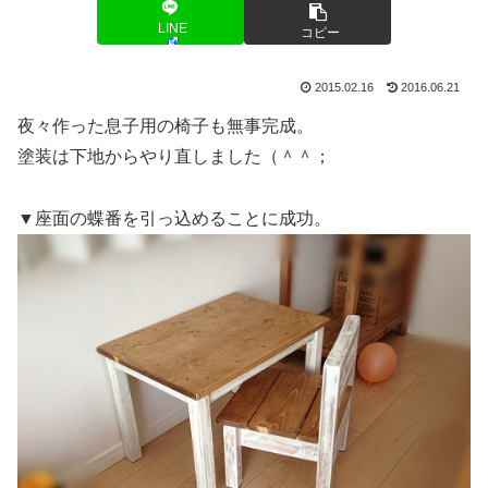
LINE
コピー
2015.02.16
2016.06.21
夜々作った息子用の椅子も無事完成。
塗装は下地からやり直しました（＾＾；
▼座面の蝶番を引っ込めることに成功。