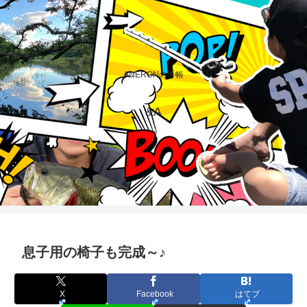
ANERONの手帳
&A
息子用の椅子も完成～♪
X
Facebook
はてブ