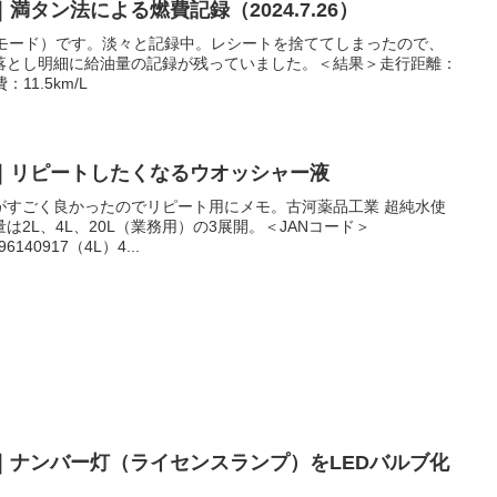
7｜満タン法による燃費記録（2024.7.26）
Oモード）です。淡々と記録中。レシートを捨ててしまったので、
落とし明細に給油量の記録が残っていました。＜結果＞走行距離：
：11.5km/L
C27｜リピートしたくなるウオッシャー液
がすごく良かったのでリピート用にメモ。古河薬品工業 超純水使
2L、4L、20L（業務用）の3展開。＜JANコード＞
96140917（4L）4...
C27｜ナンバー灯（ライセンスランプ）をLEDバルブ化