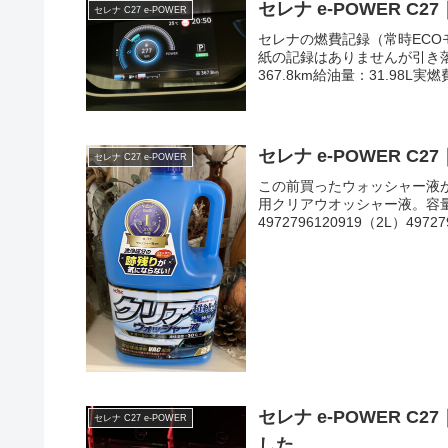
セレナ e-POWER C2
セレナ C27 e-POWER
セレナの燃費記録（常時EC
紙の記録はありませんが引き
367.8km給油量：31.98L実燃費
セレナ e-POWER 
セレナ C27 e-POWER
この前買ったウォッシャー液
用クリアウオッシャー液。容量は
4972796120919（2L）49727
セレナ e-POWER 
セレナ C27 e-POWER
した