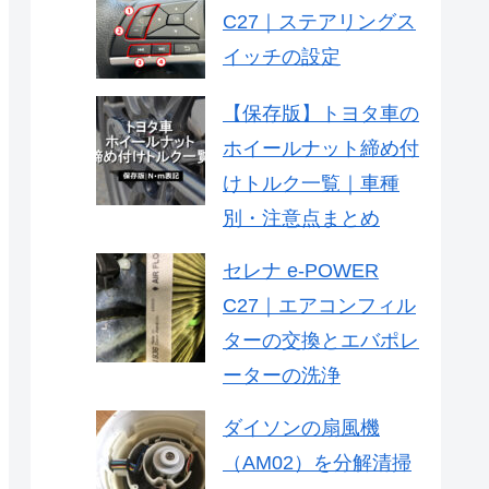
C27｜ステアリングス
イッチの設定
【保存版】トヨタ車の
ホイールナット締め付
けトルク一覧｜車種
別・注意点まとめ
セレナ e-POWER
C27｜エアコンフィル
ターの交換とエバポレ
ーターの洗浄
ダイソンの扇風機
（AM02）を分解清掃