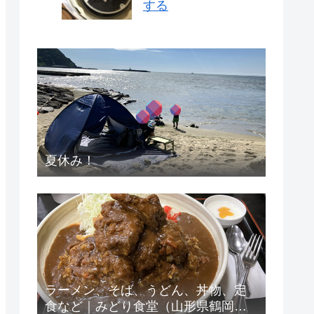
する
夏休み！
ラーメン、そば、うどん、丼物、定
食など｜みどり食堂（山形県鶴岡