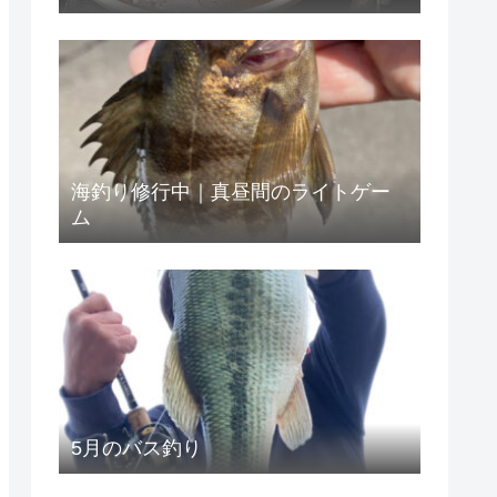
市）
海釣り修行中｜真昼間のライトゲー
ム
5月のバス釣り