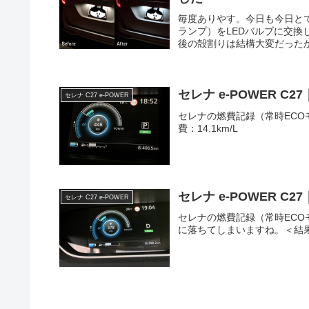
毎度ありやす。今日も今日と
ランプ）をLEDバルブに交
後の殻割りは結構大変だったか
セレナ e-POWER C2
セレナ C27 e-POWER
セレナの燃費記録（常時ECOモ
費：14.1km/L
セレナ e-POWER C2
セレナ C27 e-POWER
セレナの燃費記録（常時EC
に落ちてしまいますね。＜結果＞走