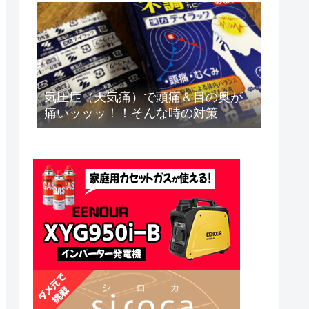
気圧症（天気痛）で頭痛＆目の奥が
痛いッッッ！！そんな時の対策