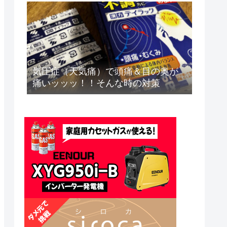
気圧症（天気痛）で頭痛＆目の奥が
痛いッッッ！！そんな時の対策