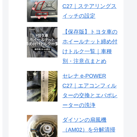
C27｜ステアリングス
イッチの設定
【保存版】トヨタ車の
ホイールナット締め付
けトルク一覧｜車種
別・注意点まとめ
セレナ e-POWER
C27｜エアコンフィル
ターの交換とエバポレ
ーターの洗浄
ダイソンの扇風機
（AM02）を分解清掃