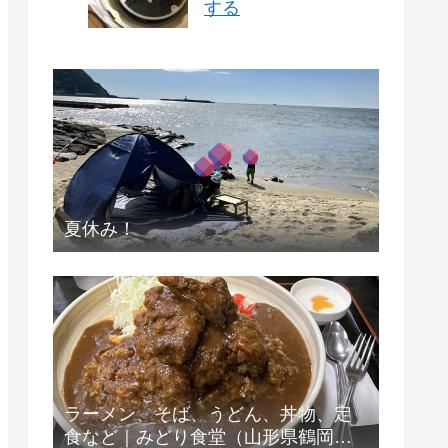
する
夏休み！
ラーメン、そば、うどん、丼物、定
食など｜みどり食堂（山形県鶴岡