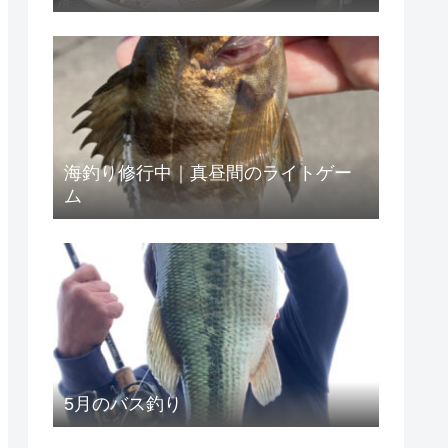
市）
海釣り修行中｜真昼間のライトゲー
ム
5月のバス釣り