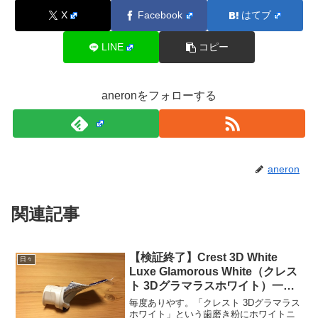
X
Facebook
はてブ
LINE
コピー
aneronをフォローする
aneron
関連記事
【検証終了】Crest 3D White
日々
Luxe Glamorous White（クレス
ト 3Dグラマラスホワイト）一本
使い切った結果
毎度ありやす。「クレスト 3Dグラマラス
ホワイト」という歯磨き粉にホワイトニ