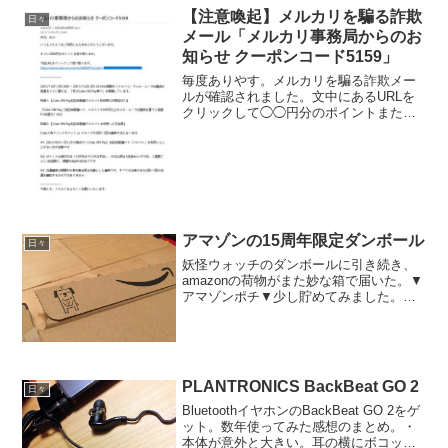
【注意喚起】メルカリを騙る詐欺
日々
メール「メルカリ事務局からのお
知らせ クーポンコード5159」
毎度ありやす。メルカリを騙る詐欺メー
ルが確認されました。文中にあるURLを
クリックして◯◯円分のポイントまた
は、クーポンを受け取ってください！と
いう内容で、文章中に「？？？」な日本
語があったり、差出人のメールアドレス
に特徴があります。よく確...
アマゾンの15周年限定ダンボール
日々
妖怪ウォッチのダンボールに引き続き、
amazonの荷物がまた妙な箱で届いた。▼
アマゾンポチ▼少し貯めてみました。▼
アマゾンポチ版とボックスマン版
PLANTRONICS BackBeat GO 2
日々
BluetoothイヤホンのBackBeat GO 2をゲ
ット。数年使ってみた感想のまとめ。・
本体が意外と大きい。耳の横にボコッと