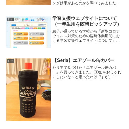
ング効果があるのかを調べてみました。
初日（【ただいま検証中】Crest 3D
White Luxe Glamorous White（クレスト
3Dグラマラスホワイト...
学習支援ウェブサイトについて
日々
（一年生用を随時ピックアップ）
息子が通っている学校から「新型コロナ
ウイルス対策のための臨時休業期間にお
ける学習支援ウェブサイトについて」と
いうメールが配信され、家庭学習に役立
つリンクが記載してありました。以下、
個人的に"良いな"と思った「小学校一年
生」が取り組みやすいも...
【Seria】エアゾール缶カバー
日々
セリアで見つけた「エアゾール缶カバ
ー」を買ってきました。CD缶をおしゃれ
にしたいな～と思ったわけですが、こ
れ、CD缶に使うには少し尺が足りないか
もです。全く使えないことは無いけど、
あと1cm長ければ良かったなと。しごい
て伸ばそうとしたけど、...