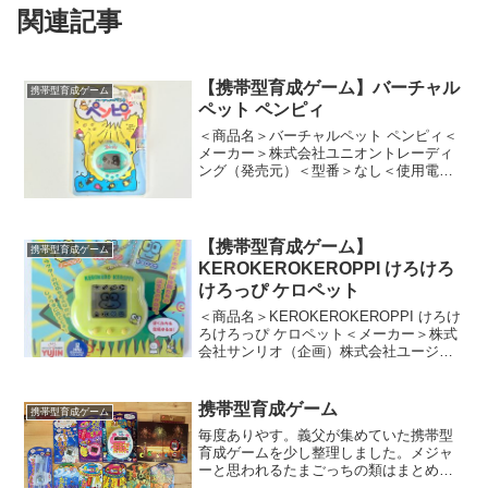
関連記事
【携帯型育成ゲーム】バーチャル
携帯型育成ゲーム
ペット ペンピィ
＜商品名＞バーチャルペット ペンピィ＜
メーカー＞株式会社ユニオントレーディ
ング（発売元）＜型番＞なし＜使用電池
＞LR43（2個）＜ゲーム内容＞※推測含
むペンギンのペンピィを育てるゲーム。
君も今日から"地球オタスケーズ"だー。
やったね。という...
【携帯型育成ゲーム】
携帯型育成ゲーム
KEROKEROKEROPPI けろけろ
けろっぴ ケロペット
＜商品名＞KEROKEROKEROPPI けろけ
ろけろっぴ ケロペット＜メーカー＞株式
会社サンリオ（企画）株式会社ユージン
（発売元）＜型番＞なし＜使用電池＞
LR44（2個）＜ゲーム内容＞※推測含む
お馴染みのキャラクター「ケロケロケロ
携帯型育成ゲーム
携帯型育成ゲーム
ッピ」の...
毎度ありやす。義父が集めていた携帯型
育成ゲームを少し整理しました。メジャ
ーと思われるたまごっちの類はまとめて
オークションに流しましたが、たまごっ