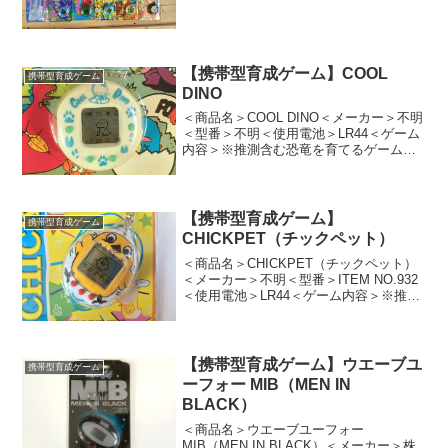
ち人気にあやかって生み出された亜種、
派生、パチモン、下位互換、類似品はど
れも味があったので残す事...
【携帯型育成ゲーム】COOL
携帯型育成ゲーム
DINO
＜商品名＞COOL DINO＜メーカー＞不明
＜型番＞不明＜使用電池＞LR44＜ゲーム
内容＞※推測含む恐竜を育てるゲーム。
パッケージ裏面の文章が若干崩壊してい
る為読みにくい。＜パッケージ表面テキ
スト＞COOL DINO＜パッケージ裏面テキ
スト...
【携帯型育成ゲーム】
携帯型育成ゲーム
CHICKPET（チックペット）
＜商品名＞CHICKPET（チックペット）
＜メーカー＞不明＜型番＞ITEM NO.932
＜使用電池＞LR44＜ゲーム内容＞※推測
含むひよこを育てるゲーム。パッケージ
は全て英語表記。対象年齢が12歳以上と
高い。～5才までは順当に育ち、その後
の...
【携帯型育成ゲーム】ウエーブユ
携帯型育成ゲーム
ーフォー MIB（MEN IN
BLACK）
＜商品名＞ウエーブユーフォー
MIB（MEN IN BLACK）＜メーカー＞株