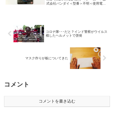
式会社バンダイ＜型番＞不明＜使用電池
＞LR44＜ゲーム内容＞※推測含むデンパ
星人を育てながら怪しい生態に迫るゲー
ム。携帯電話やPHSの受発信電波をキャ
ッチすると変...
コロナ隊･･･だと？インド警察がウイルス
模したヘルメットで啓発
マスク作りが板についてきた
コメント
コメントを書き込む