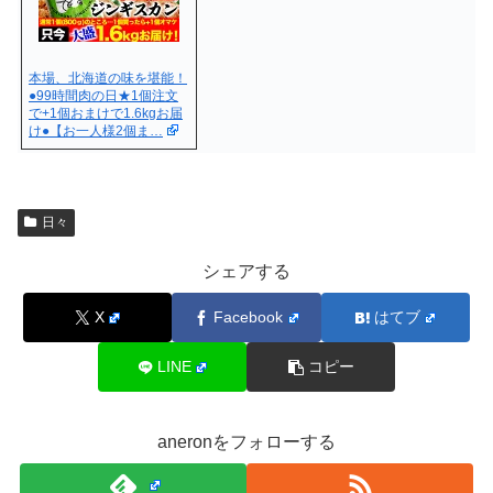
本場、北海道の味を堪能！
●99時間肉の日★1個注文
で+1個おまけで1.6kgお届
け●【お一人様2個ま…
日々
シェアする
X
Facebook
はてブ
LINE
コピー
aneronをフォローする