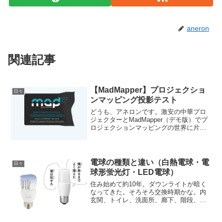
aneron
関連記事
【MadMapper】プロジェクショ
日々
ンマッピング投影テスト
どうも、アネロンです。激安の中華プロ
ジェクターとMadMapper（デモ版）でプ
ロジェクションマッピングの世界に片足
突っ込んでみました。UIがシンプルで操
作がとっつき易いかも。音に反応するテ
ストもしたい。もう少し使いこなせるよ
うになったさ再...
電球の種類と違い（白熱電球・電
日々
球形蛍光灯・LED電球）
住み始めて約10年。ダウンライトが暗く
なってきた。そろそろ交換時期かな。内
玄関、トイレ、洗面所、廊下、階段、あ
ちこちにある。週末に買いに行こう。て
か、LEDだと思ってたダウンライトの電