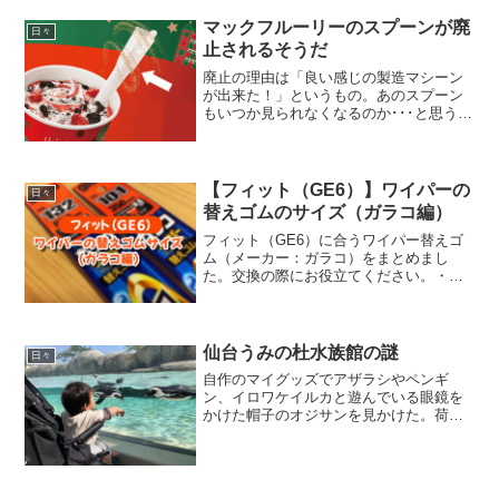
球は全部蛍光球だった。どうりで明るく
なるまで時間が掛かる...
マックフルーリーのスプーンが廃
日々
止されるそうだ
廃止の理由は「良い感じの製造マシーン
が出来た！」というもの。あのスプーン
もいつか見られなくなるのか･･･と思うと
少し寂しい気もするが、気のせいかもし
れない。ちなみに新スプーンは「小さい
黒いスプーン」になるとか、ならないと
か。＜マックフルーリ...
【フィット（GE6）】ワイパーの
日々
替えゴムのサイズ（ガラコ編）
フィット（GE6）に合うワイパー替えゴ
ム（メーカー：ガラコ）をまとめまし
た。交換の際にお役立てください。・フ
ィットGE6の年式は「H19.10～
H25.8(2007年～2013年)」です。・以下に
紹介しているワイパーの替えゴムは、
GE7、G...
仙台うみの杜水族館の謎
日々
自作のマイグッズでアザラシやペンギ
ン、イロワケイルカと遊んでいる眼鏡を
かけた帽子のオジサンを見かけた。荷物
の傍らには年季の入ったイロワケイルカ
のぬいぐるみ。ツイッターで遡ると9年前
からいらっしゃるようだ。イロワケイル
カのいる水槽の傍らでマイ...