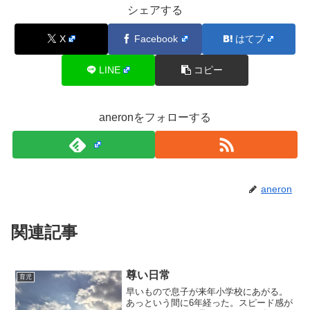
シェアする
X
Facebook
はてブ
LINE
コピー
aneronをフォローする
aneron
関連記事
尊い日常
育児
早いもので息子が来年小学校にあがる。
あっという間に6年経った。スピード感が