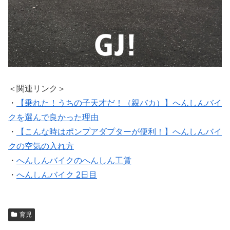
＜関連リンク＞
・
【乗れた！うちの子天才だ！（親バカ）】へんしんバイ
クを選んで良かった理由
・
【こんな時はポンプアダプターが便利！】へんしんバイ
クの空気の入れ方
・
へんしんバイクのへんしん工賃
・
へんしんバイク 2日目
育児