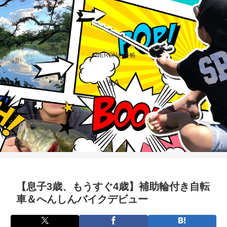
ANERONの手帳
&A
【息子3歳、もうすぐ4歳】補助輪付き自転
車＆へんしんバイクデビュー