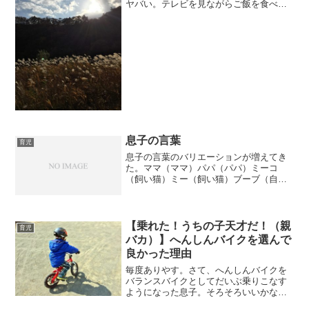
ヤバい。テレビを見ながらご飯を食べる
とやっぱり箸が止まるし、顔はあっちを
向いたままになる。まあ、テレビをつけ
ておきながら「ご飯に集中しろ！」と叱
るのは良くないと思う。...
息子の言葉
育児
息子の言葉のバリエーションが増えてき
た。ママ（ママ）パパ（パパ）ミーコ
（飼い猫）ミー（飼い猫）ブーブ（自動
車）ガー（ショベルカー）ブーウ・ザ
（ブルドーザー）シュッシュ（電車）シ
ャッシャ（電車）カンカン（踏み切り）
イシ（石）ハッパ（葉っぱ）ピ...
【乗れた！うちの子天才だ！（親
育児
バカ）】へんしんバイクを選んで
良かった理由
毎度ありやす。さて、へんしんバイクを
バランスバイクとしてだいぶ乗りこなす
ようになった息子。そろそろいいかな？
というわけで、先日ペダル一式を取り付