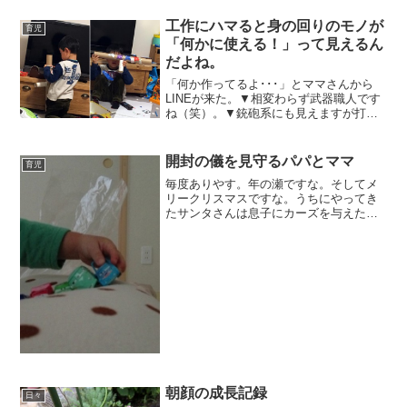
ける事にしました。パーツが少ないので
サクサク進むと思いきや、途中で手順が
工作にハマると身の回りのモノが
育児
違う事に気が付き･･･、...
「何かに使える！」って見えるん
だよね。
「何か作ってるよ･･･」とママさんから
LINEが来た。▼相変わらず武器職人です
ね（笑）。▼銃砲系にも見えますが打撃
系だそうです。▼別パーツをセットする
ことで必殺技を出すことも可能。▼白い
スロットに別パーツをセット。▼奥まで
開封の儀を見守るパパとママ
育児
挿し込んだら4つあ...
毎度ありやす。年の瀬ですな。そしてメ
リークリスマスですな。うちにやってき
たサンタさんは息子にカーズを与えたよ
うです。▼寝起きの2歳児でも中身が分か
るように透明な袋を使ったサンタの心意
気。▼開封の儀！▼並べてる、並べてる
（笑）。▼よかったね（...
朝顔の成長記録
日々