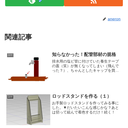
aneron
関連記事
知らなかった！配管部材の規格
DIY
排水用の塩ビ管に付けていた養生テープ
の蓋（笑）が無くなってしまい（飛んで
った？）、ちゃんとしたキャップを買い
に行ったら、内径でも外径でもない「呼
び径」という謎の規格や、VP、VUとい
うまたまた謎の規格と出会う。甘くみて
たぜ配管部材。▼立水栓...
ロッドスタンドを作る（１）
DIY
お手製ロッドスタンドを作ってみる事に
した。▼だいたいこんな感じかな？あと
は切って組んで着色するだけ！続く！