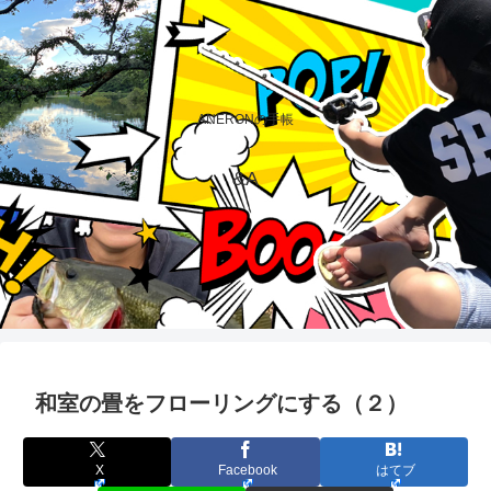
ANERONの手帳
&A
和室の畳をフローリングにする（２）
X
Facebook
はてブ