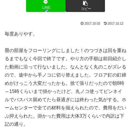
LINE
コピー
2017.10.02
2017.10.12
毎度ありやす。
畳の部屋をフローリングにしました！のつづきは回を重ね
るまでもなく今回で終了です。やり方の手順は前回紹介し
た動画に沿って行ないました。なんとなく丸のこがズレる
ので、途中から手ノコに切り替えました。フロア釘の釘締
めがけっこう大変だったかも。捨て張りだったので朝8時
～15時くらいまで掛かったけど、丸ノコ使ってピンネイ
ルでバスバス留めてたら昼過ぎには終わった気がする。ホ
ームセンターで全ての材料を揃えられたので、費用をだい
ぶ抑えられた。掛かった費用は大体3万くらいで内訳は下
記の通り。