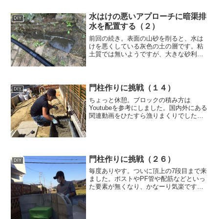
水はけの悪いアプローチに暗渠排
DIY
水を配置する（２）
前回の続き。表面の山砂を削ると、水は
けを悪くしている灰色の土の層です。粘
土質では無いようですが、大きな砂利が
混ざった硬い土でとても掘り難い･･･。溜
まった雨水は全部抜けるのに一週間以上
かかってました。（中略）▼暗渠パイプ
を埋設する溝の幅は約...
門柱作りに挑戦（１４）
DIY
ちょっと休憩。ブロックの積み方は
Youtubeを参考にしました。国内外にある
関連動画をひたすら漁りまくりでした
（＾＾；。参考にさせていただいたUP主
さん達には本当感謝です。また、ブロッ
ク積みの工程では栗山さんという師に出
会い、アドバイスと励...
門柱作りに挑戦（２６）
DIY
毎度ありやす。ついに頂上の7段目まで来
ました。ポストやPF管や配筋などといっ
た要素が無くなり、かなーり気楽です
（＾＾；。とりあえず必要なブロックを
切り出し今日はおしまい。ブロックを丸
く削るにはダイヤモンドドライカップを
使いました。安っすいや...