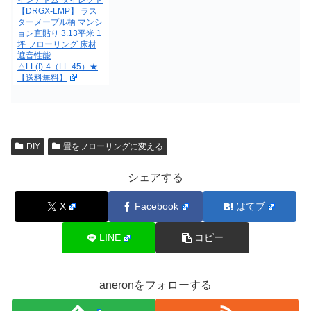
インアトム ダイレクト
【DRGX-LMP】 ラス
ターメープル柄 マンシ
ョン直貼り 3.13平米 1
坪 フローリング 床材
遮音性能
△LL(I)-4（LL-45）★
【送料無料】
DIY
畳をフローリングに変える
シェアする
X
Facebook
はてブ
LINE
コピー
aneronをフォローする