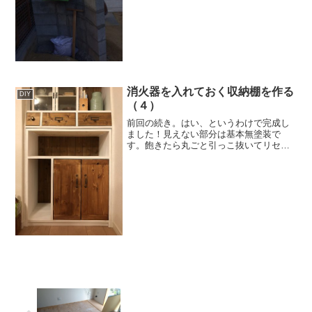
消火器を入れておく収納棚を作る
DIY
（４）
前回の続き。はい、というわけで完成し
ました！見えない部分は基本無塗装で
す。飽きたら丸ごと引っこ抜いてリセッ
ト可能ですｗ消火器は2本で良い感じだけ
ど、使う機会が来ない事を切に願います
な。それ以外のスペースは備蓄用かな。
まずは乙！ この投稿をI...