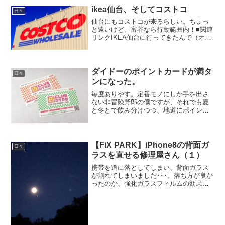
ikea仙台、そしてコストコ
日々
仙台にもコストコが来るらしい。ちょっ
と遠いけど、富谷なら行動範囲内！■関連
リンクIKEA仙台に行ってきたんで（オー
プンから4ヶ月）感想でも。
※2014.11.10IKEA仙台の駐車場料金が変
わってた。※2014.8.25
ダイドーのポイントカードが満タ
日々
ンになった。
毎度ありやす。定番モノにしか手を出さ
ない非冒険野郎の僕ですが、それでも夏
と冬とで飲み分けつつ、地道にポイント
を貯めてみた（笑）。カードは1枚/100ポ
イントまでしか貯めらないみたいで、カ
ードが吐き出されてしまったよ。高望み
するにはポイントが...
【FiX PARK】iPhone8の背面ガ
日々
ラスを直せる修理屋さん（１）
携帯を道に落としてしまい、背面ガラス
が割れてしまいました･･･。落ち方が良か
ったのか、強化ガラスフィルムの効果
か、前面の液晶側はセーフ。帰宅後、ガ
ラスが飛散しないように大判のシールを
貼って応急処置。そのまま使おうと思っ
たのですが、良く見ると...