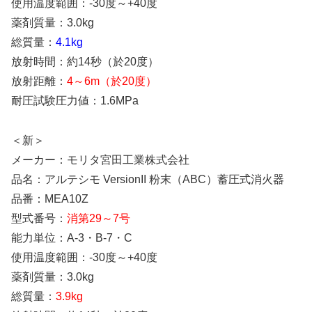
使用温度範囲：-30度～+40度
薬剤質量：3.0kg
総質量：
4.1kg
放射時間：約14秒（於20度）
放射距離：
4～6m（於20度）
耐圧試験圧力値：1.6MPa
＜新＞
メーカー：モリタ宮田工業株式会社
品名：アルテシモ VersionII 粉末（ABC）蓄圧式消火器
品番：MEA10Z
型式番号：
消第29～7号
能力単位：A-3・B-7・C
使用温度範囲：-30度～+40度
薬剤質量：3.0kg
総質量：
3.9kg