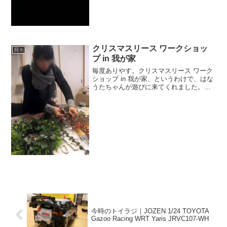
クリスマスリース ワークショッ
日々
プ in 我が家
毎度ありやす。クリスマスリース ワーク
ショップ in 我が家、というわけで、はな
うたちゃんが遊びに来てくれました。材
料の全ては生の木、葉、実なんだそうで
す（＾Ｏ＾。ちなみに息子がどこぞで拾
ってきた木の枝もアレンジされた模様
（笑）。▼講師：は...
今時のトイラジ｜JOZEN 1/24 TOYOTA
Gazoo Racing WRT Yaris JRVC107-WH