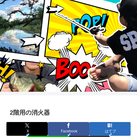
ANERONの手帳
&A
2階用の消火器
X
Facebook
はてブ