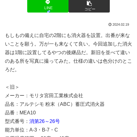
LINE
コピー
2024.02.19
もしもの備えに自宅の2階にも消火器を設置。出番が来な
いことを願う。万が一も来なくて良い。今回追加した消火
器は1階に設置してるやつの後継品だ。新旧を並べて違い
のある所を写真に撮ってみた。仕様の違いは色分けのとこ
ろだ。
＜旧＞
メーカー：モリタ宮田工業株式会社
品名：アルテシモ 粉末（ABC）蓄圧式消火器
品番：MEA10
型式番号：
消第26～26号
能力単位：A-3・B-7・C