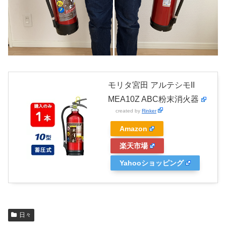
モリタ宮田 アルテシモII
MEA10Z ABC粉末消火器
created by
Rinker
Amazon
楽天市場
Yahooショッピング
日々