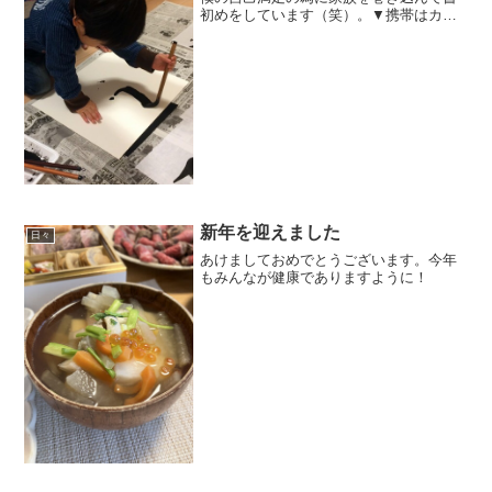
初めをしています（笑）。▼携帯はカン
ペです。▼自由▼パパ（息子作）▼ママ
（息子作）▼サンタさんに貰ったシンゴ
ウアックス（息子作）▼ちなみにこれで
す▼構えるとこんな感じ今...
新年を迎えました
日々
あけましておめでとうございます。今年
もみんなが健康でありますように！