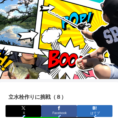
ANERONの手帳
&A
立水栓作りに挑戦（８）
X
Facebook
はてブ