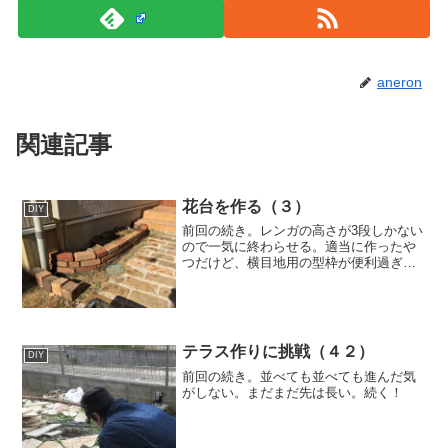
aneron
関連記事
花台を作る（３）
DIY
前回の続き。レンガの高さが3段しかない
ので一気に終わらせる。適当に作ったや
つだけど、横目地用の型枠が便利過ぎて
サクサク進んだ。化粧砂利で見えなくな
る内部は庭の石とかガラを入れちゃう。
てか、アプローチの勾配がちゃんとして
てそっちに感動したｗ▼...
テラス作りに挑戦（４２）
DIY
前回の続き。並べても並べても進んだ気
がしない。まだまだ先は長い。続く！