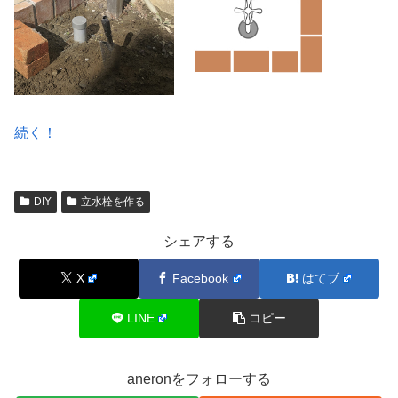
続く！
DIY
立水栓を作る
シェアする
X
Facebook
はてブ
LINE
コピー
aneronをフォローする