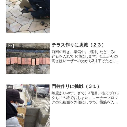
テラス作りに挑戦（２３）
DIY
前回の続き。準備中。掘削したところに
砕石を入れて下地にします。仕上がりの
高さはレーザーの光から3寸下げたとこ
ろ。寸だと目盛りが大きく見やすいので
すｗ水糸はレンガを一直線に並べる所だ
けに張りました。続く！
門柱作りに挑戦（３１）
DIY
毎度ありやす。さて、4段目。控えブロッ
クもこの段でおしまい。コーナーブロッ
クの化粧面を外側にしつつ、横筋を入れ
たら終わりです。▼4～7段目はコーナー
ブロックを反対向きおきます。※化粧面
が外側になるように。▼残り3段･･･。
※2015.12....