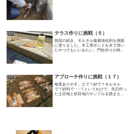
テラス作りに挑戦（５）
DIY
前回の続き。モルタル接着強化剤を側面
に塗りました。木工用ボンドを水で溶い
たやつでもいいみたい。門柱作りの時に
使おうと思ったのだけど、ポリマーミッ
クス（軽量モルタル）が高機能過ぎて出
番がなかったですｗ続く！▼楽天で見る
モルタル接着強化剤 1k...
アプローチ作りに挑戦（１７）
DIY
毎度ありやす。土で？砂で？モルタル
で？砂利で･･･？というわけで、先日作っ
た土目地と砂目地のサンプルを踏まえ、
改めて目地材を考え直すことにした。
尚、はなうた先生の見解では、・土でも
砂でも用途は同じで最初の見え方が違う
だけ。・グランドカバーの...