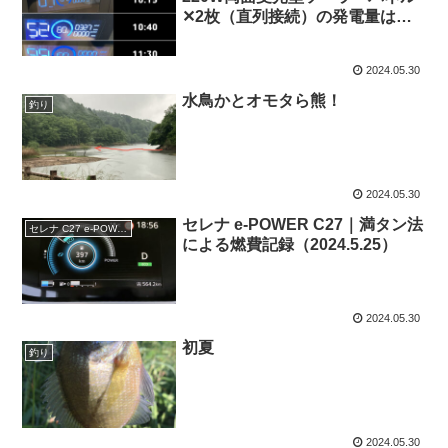
✕2枚（直列接続）の発電量は？
～その２～
2024.05.30
水鳥かとオモタら熊！
釣り
2024.05.30
セレナ e-POWER C27｜満タン法
セレナ C27 e-POWER
による燃費記録（2024.5.25）
2024.05.30
初夏
釣り
2024.05.30