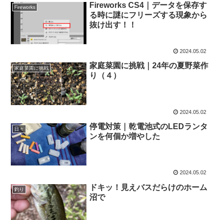
Fireworks CS4｜データを保存す
Fireworks
る時に謎にフリーズする現象から
抜け出す！！
2024.05.02
家庭菜園に挑戦｜24年の夏野菜作
家庭菜園に挑戦
り（４）
2024.05.02
停電対策｜乾電池式のLEDランタ
日々
ンを何個か増やした
2024.05.02
ドキッ！見えバスだらけのホーム
釣り
沼で