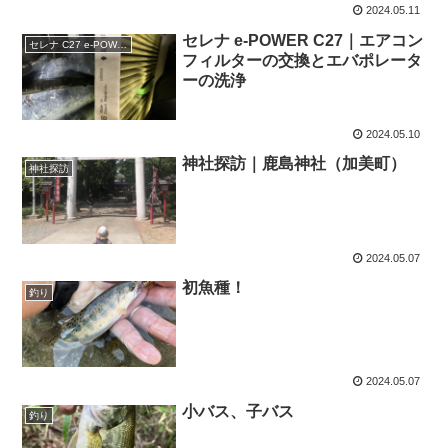
2024.05.11
セレナ e-POWER C27｜エアコン
セレナ C27 e-POWER
フィルターの交換とエバポレータ
ーの洗浄
2024.05.10
神社探訪｜鹿島神社（加美町）
神社探訪
2024.05.07
初魚種！
釣り
2024.05.07
小バス、子バス
釣り