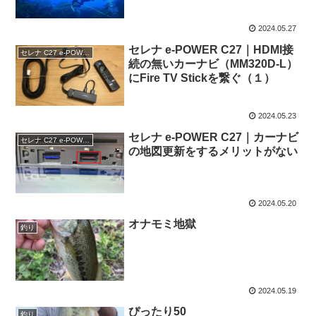
2024.05.27
セレナ e-POWER C27｜HDMI接
セレナ C27 e-POWER
続の無いカーナビ（MM320D-L）
にFire TV Stickを繋ぐ（１）
2024.05.23
セレナ e-POWER C27｜カーナビ
セレナ C27 e-POWER
の地図更新をするメリットがない
2024.05.20
オナモミ地獄
釣り
2024.05.19
ぴったり50
釣り