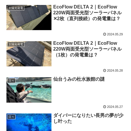
EcoFlow DELTA 2｜EcoFlow
太陽光発電
220W両面受光型ソーラーパネル
✕2枚（直列接続）の発電量は？
2024.05.29
EcoFlow DELTA 2｜EcoFlow
太陽光発電
220W両面受光型ソーラーパネル
（1枚）の発電量は？
2024.05.28
仙台うみの杜水族館の謎
日々
2024.05.27
ダイバーになりたい長男の夢が少
日々
し叶った